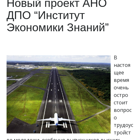
Новый проект АНО
ДПО “Институт
Экономики Знаний”
В
настоя
щее
время
очень
остро
стоит
вопрос
о
трудоус
тройст