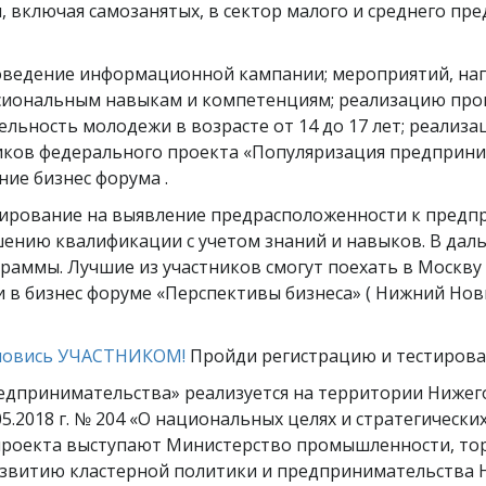
 включая самозанятых, в сектор малого и среднего пре
оведение информационной кампании; мероприятий, нап
сиональным навыкам и компетенциям; реализацию прог
льность молодежи в возрасте от 14 до 17 лет; реализ
ков федерального проекта «Популяризация предприним
ие бизнес форума .
тирование на выявление предрасположенности к предп
нию квалификации с учетом знаний и навыков. В даль
раммы. Лучшие из участников смогут поехать в Москв
и в бизнес форуме «Перспективы бизнеса» ( Нижний Нов
новись УЧАСТНИКОМ!
Пройди регистрацию и тестирова
дпринимательства» реализуется на территории Нижего
5.2018 г. № 204 «О национальных целях и стратегическ
 проекта выступают Министерство промышленности, то
азвитию кластерной политики и предпринимательства 