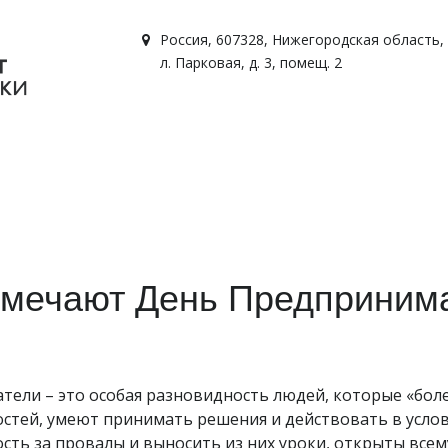
Россия
,
607328, Нижегородская область, г
л. Парковая, д. 3, помещ. 2
тмечают День Предприним
ели – это особая разновидность людей, которые «боле
остей, умеют принимать решения и действовать в усло
сть за провалы и выносить из них уроки, открыты все