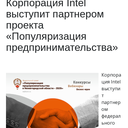
Корпорация Intel
выступит партнером
проекта
«Популяризация
предпринимательства»
Корпора
ция Intel
выступи
т
партнер
ом
федерал
ьного