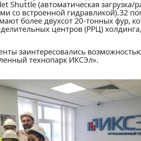
et Shuttle (автоматическая загрузка/р
и со встроенной гидравликой).32 по
мают более двухсот 20-тонных фур, к
делительных центров (РРЦ) холдинга
денты заинтересовались возможностью
ленный технопарк ИКСЭл».