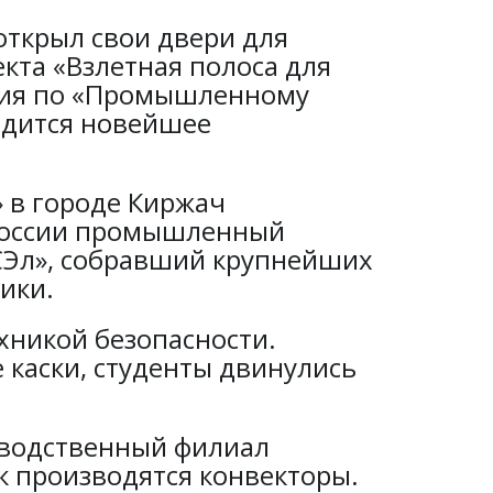
ткрыл свои двери для
кта «Взлетная полоса для
рсия по «Промышленному
водится новейшее
 в городе Киржач
 России промышленный
СЭл», собравший крупнейших
ики.
хникой безопасности.
 каски, студенты двинулись
зводственный филиал
к производятся конвекторы.