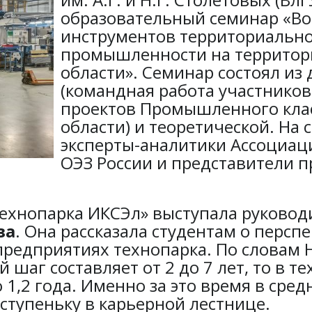
образовательный семинар «В
инструментов территориально
промышленности на территор
области».
Семинар состоял из 
(командная работа участнико
проектов Промышленного кла
области) и теоретической. На
эксперты-аналитики Ассоциаци
ОЭЗ России и представители
ехнопарка ИКСЭл» выступала руковод
ва
. Она рассказала студентам о персп
редприятиях технопарка. По словам Н.
шаг составляет от 2 до 7 лет, то в т
о 1,2 года. Именно за это время в ср
 ступеньку в карьерной лестнице.