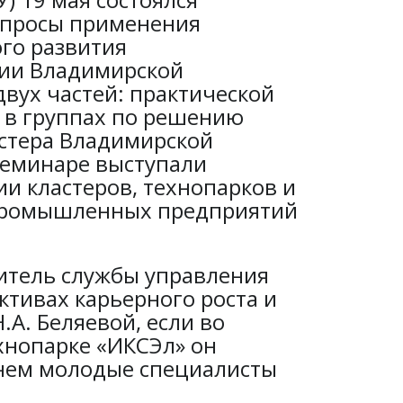
опросы применения
го развития
ии Владимирской
двух частей: практической
в в группах по решению
стера Владимирской
 семинаре выступали
и кластеров, технопарков и
 промышленных предприятий
итель службы управления
ективах карьерного роста и
А. Беляевой, если во
ехнопарке «ИКСЭл» он
еднем молодые специалисты