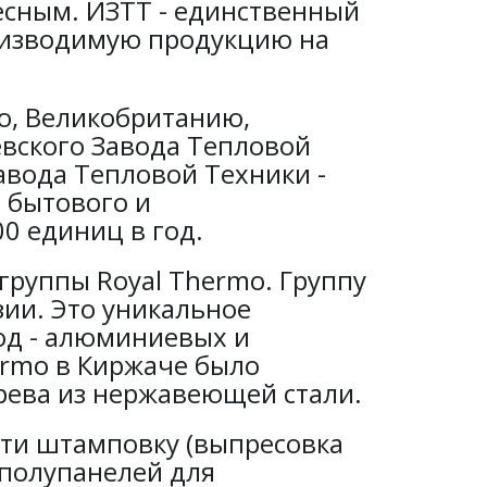
ресным. ИЗТТ - единственный
оизводимую продукцию на
ю, Великобританию,
вского Завода Тепловой
авода Тепловой Техники -
 бытового и
0 единиц в год.
группы Royal Thermo. Группу
зии. Это уникальное
год - алюминиевых и
ermo в Киржаче было
грева из нержавеющей стали.
сти штамповку (выпресовка
 полупанелей для