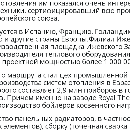
зготовления им показался очень инте
 техники, сертифицировавший всю пр
ропейского союза.
уется в Испанию, Францию, Голланди
ю и другие страны Европы.Филиал Иже
оизводственная площадка Ижевского З
оизводителя теплового оборудования
проектной мощностью более 1 000 00
го маршрута стал цех промышленной 
роизводства систем отопления в Евра
рого составляет 2,9 млн приборов в 
. Причем именно на заводе Royal Th
роизводство бойлеров косвенного на
тво панельных радиаторов, в частно
 элементов), сборку (точечная сварка