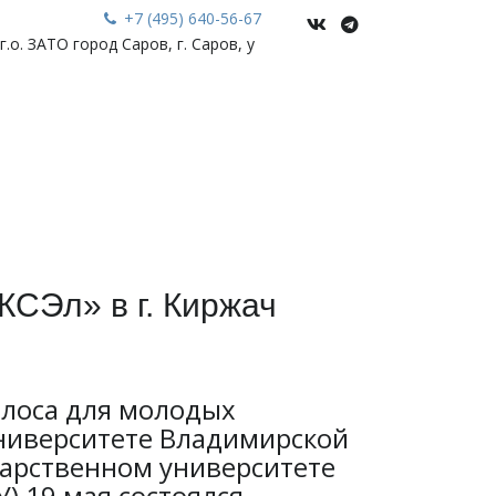
+7 (495) 640-56-67
.о. ЗАТО город Саров, г. Саров
,
у
СЭл» в г. Киржач
олоса для молодых
ниверситете Владимирской
дарственном университете
У) 19 мая состоялся