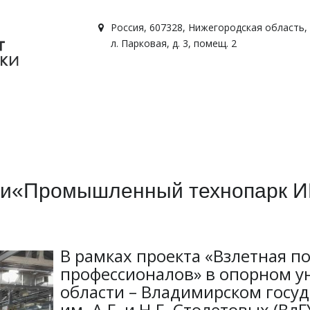
Россия
,
607328, Нижегородская область, г
л. Парковая, д. 3, помещ. 2
ли«Промышленный технопарк ИК
В рамках проекта «Взлетная п
профессионалов» в опорном у
области – Владимирском госу
им. А.Г. и Н.Г. Столетовых (ВлГ