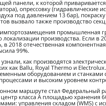
ей панели, к которой приваривается
атора), опрессовку (гидравлические 
здуха под давлением 13 бар), покрас
нтов вызвало также производство сек
ы импортозамещения промышленная гр
 локализации производства. Если в 20
 в 2018 отечественная компонентная 
ысила 99%.
 узнали, как производятся электриче
х как Ballu, Royal Thermo и Electrolu
временным оборудованием и станками
роцессами и высоким уровнем контро
сионном маршруте стал Федеральный 
й центр класса А площадью хранения 
мами: управления складом (WMS) с и