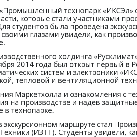
, «Промышленный технопарк «ИКСЭл» о
асти, которые стали участниками прое
Для студентов была проведена экску
и своими глазами увидели, как произ
е.
зводственного холдинга «Русклимат»
тября 2014 года был открыт первый в
матических систем и электроники «ИК
кой, тепловой и вентиляционной техн
ения Маркетхолла и ознакомления с те
я на производстве и надев защитные
 в технопарке.
в экскурсионном маршруте стал Прои
Техники (ИЗТТ). Студенты увидели, ка