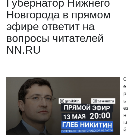
Губернатор Нижнего
Новгорода в прямом
эфире ответит на
вопросы читателей
NN.RU
С
е
р
ь
ез
н
ы
й