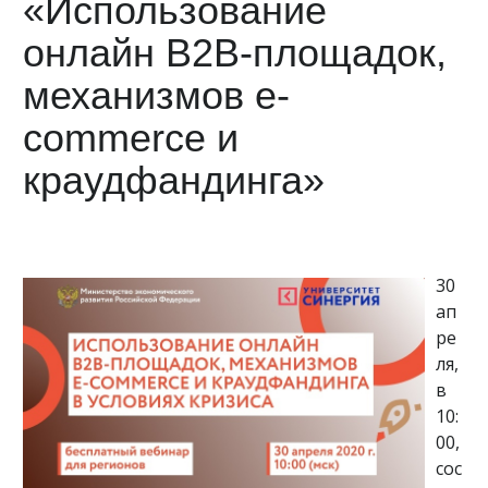
«Использование
онлайн B2B-площадок,
механизмов e-
commerce и
краудфандинга»
30
ап
ре
ля,
в
10:
00,
сос