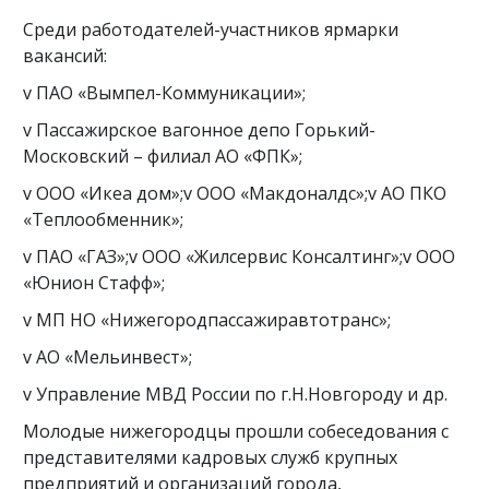
Среди работодателей-участников ярмарки
вакансий:
v ПАО «Вымпел-Коммуникации»;
v Пассажирское вагонное депо Горький-
Московский – филиал АО «ФПК»;
v ООО «Икеа дом»;v ООО «Макдоналдс»;v АО ПКО
«Теплообменник»;
v ПАО «ГАЗ»;v ООО «Жилсервис Консалтинг»;v ООО
«Юнион Стафф»;
v МП НО «Нижегородпассажиравтотранс»;
v АО «Мельинвест»;
v Управление МВД России по г.Н.Новгороду и др.
Молодые нижегородцы прошли собеседования с
представителями кадровых служб крупных
предприятий и организаций города,