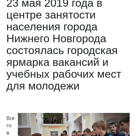
23 мая 2019 года в
центре занятости
населения города
Нижнего Новгорода
состоялась городская
ярмарка вакансий и
учебных рабочих мест
для молодежи
Все
го
в